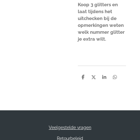
Koop 3 glitters en
laat tijdens het
uitchecken bij de
opmerkingen weten
welk nummer glitter
je extra wilt.
D
D
S
D
e
e
h
e
l
e
a
l
e
l
r
e
n
e
n
Veelgestelde vragen
Retourbeleid