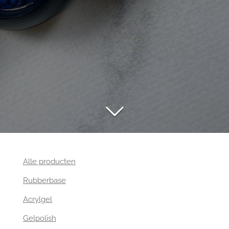
Alle producten
Rubberbase
Acrylgel
Gelpolish