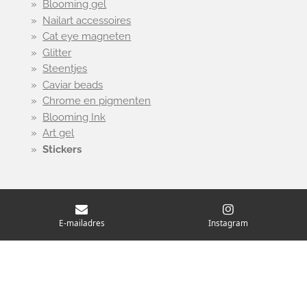
Blooming gel
Nailart accessoires
Cat eye magneten
Glitter
Steentjes
Caviar beads
Chrome en pigmenten
Blooming Ink
Art gel
Stickers
E-mailadres
Instagram
Veelgestelde vragen
Retourbeleid