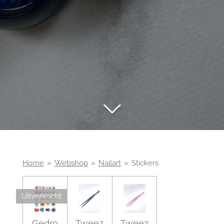
Home
»
Webshop
»
Nailart
»
Stickers
Uitverkocht
Gedro
Tweez
Tweez