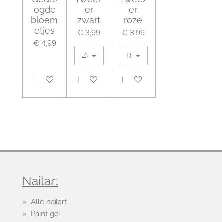
ogde
er
er
bloem
zwart
roze
etjes
€ 3,99
€ 3,99
€ 4,99
Houd mij op de hoogte
In winkelwagen
In winkelwagen
Nailart
Alle nailart
Paint gel