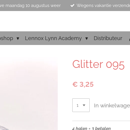
we maandag 10 augustus weer
Wegens vakantie verzend
bshop
Lennox Lynn Academy
Distributeur
Glitter 095
€ 3,25
In winkelwag
4 halen = 3 betalen