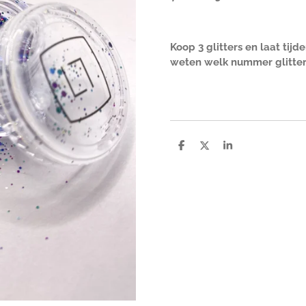
Koop 3 glitters en laat tij
weten welk nummer glitter j
D
D
S
e
e
h
l
e
a
e
l
r
n
e