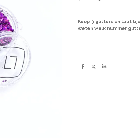
Koop 3 glitters en laat t
weten welk nummer glitter
D
D
S
e
e
h
l
e
a
e
l
r
n
e