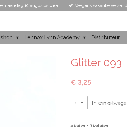
e maandag 10 augustus weer
Wegens vakantie verzen
shop
Lennox Lynn Academy
Distributeur
Glitter 093
€ 3,25
In winkelwag
4 halen = 3 betalen