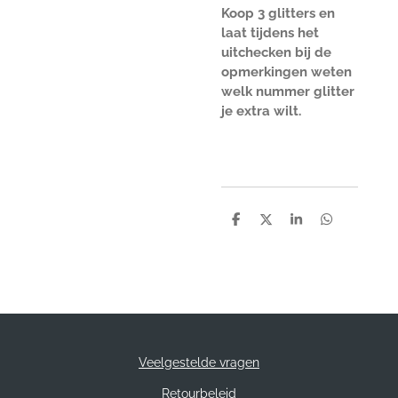
Koop 3 glitters en
laat tijdens het
uitchecken bij de
opmerkingen weten
welk nummer glitter
je extra wilt.
D
D
S
D
e
e
h
e
l
e
a
l
e
l
r
e
n
e
n
Veelgestelde vragen
Retourbeleid