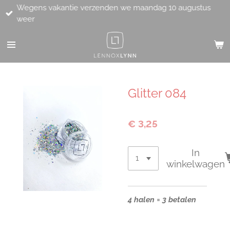
Wegens vakantie verzenden we maandag 10 augustus
Ga
weer
direct
naar
de
hoofdinhoud
Glitter 084
€ 3,25
In
winkelwagen
4 halen = 3 betalen