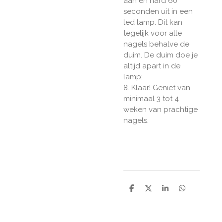
aan en hard 60
seconden uit in een
led lamp. Dit kan
tegelijk voor alle
nagels behalve de
duim. De duim doe je
altijd apart in de
lamp;
8. Klaar! Geniet van
minimaal 3 tot 4
weken van prachtige
nagels.
D
D
S
D
e
e
h
e
l
e
a
l
e
l
r
e
n
e
n