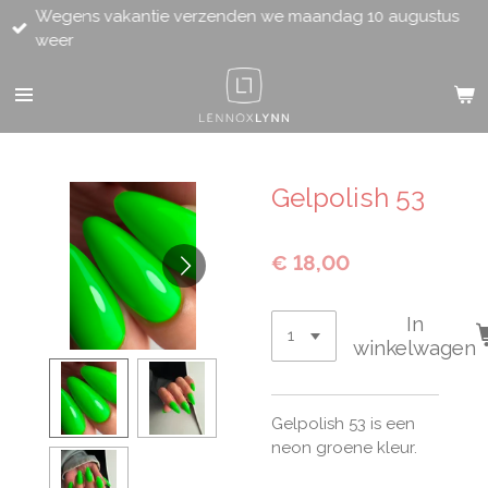
Wegens vakantie verzenden we maandag 10 augustus
Ga
weer
direct
naar
de
hoofdinhoud
Gelpolish 53
€ 18,00
In
winkelwagen
Gelpolish 53 is een
neon groene kleur.