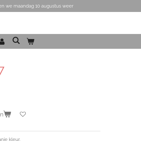
en we maandag 10 augustus weer
7
en
nje kleur.