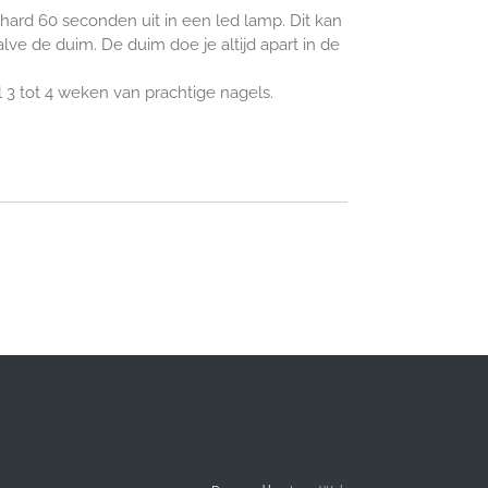
hard 60 seconden uit in een led lamp. Dit kan
alve de duim. De duim doe je altijd apart in de
l 3 tot 4 weken van prachtige nagels.