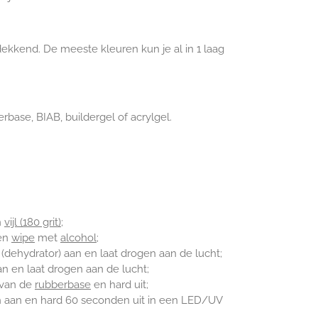
dekkend. De meeste kleuren kun je al in 1 laag
rbase, BIAB, buildergel of acrylgel.
n
vijl (180 grit)
;
een
wipe
met
alcohol
;
(dehydrator) aan en laat drogen aan de lucht;
n en laat drogen aan de lucht;
n van de
rubberbase
en hard uit;
sh aan en hard 60 seconden uit in een LED/UV