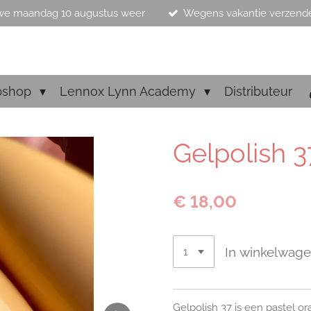
we maandag 10 augustus weer
Wegens vakantie verzend
bshop
Lennox Lynn Academy
Distributeur
Gelpolish 3
€ 18,00
In winkelwag
Gelpolish 37 is een pastel ora