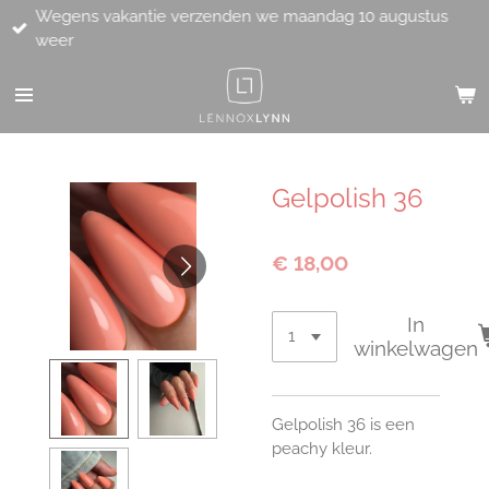
Wegens vakantie verzenden we maandag 10 augustus
Ga
weer
direct
naar
de
hoofdinhoud
Gelpolish 36
€ 18,00
In
winkelwagen
Gelpolish 36 is een
peachy kleur.