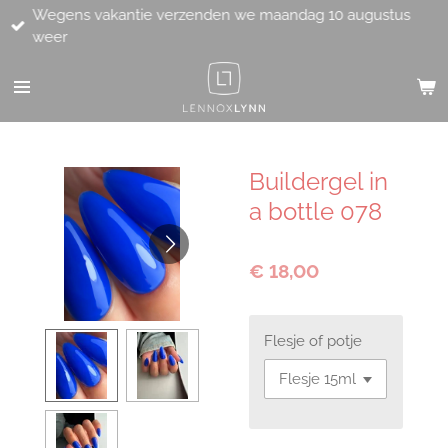
Wegens vakantie verzenden we maandag 10 augustus
Ga
weer
direct
naar
de
hoofdinhoud
Buildergel in
a bottle 078
€ 18,00
Flesje of potje