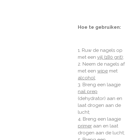
Hoe te gebruiken:
1. Ruw de nagels op
met een
vijl (180 grit)
;
2. Neem de nagels af
met een
wipe
met
alcohol
;
3. Breng een laagje
nail prep
(dehydrator) aan en
laat drogen aan de
lucht;
4. Breng een laagje
primer
aan en laat
drogen aan de lucht;
5. Breng een