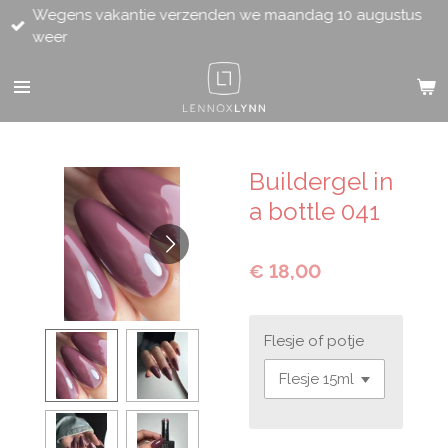
Wegens vakantie verzenden we maandag 10 augustus
Ga
weer
direct
naar
de
hoofdinhoud
Buildergel in
a bottle 041
€ 18,00
Flesje of potje