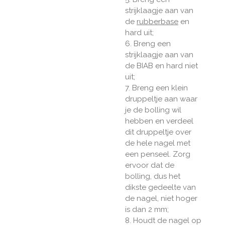
strijklaagje aan van
de
rubberbase
en
hard uit;
6. Breng een
strijklaagje aan van
de BIAB en hard
niet
uit;
7. Breng een klein
druppeltje aan waar
je de bolling wil
hebben en verdeel
dit druppeltje over
de hele nagel met
een penseel. Zorg
ervoor dat de
bolling, dus het
dikste gedeelte van
de nagel, niet hoger
is dan 2 mm;
8. Houdt de nagel op