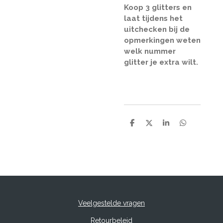
Koop 3 glitters en
laat tijdens het
uitchecken bij de
opmerkingen weten
welk nummer
glitter je extra wilt.
D
D
S
D
e
e
h
e
l
e
a
l
e
l
r
e
n
e
n
Veelgestelde vragen
Retourbeleid