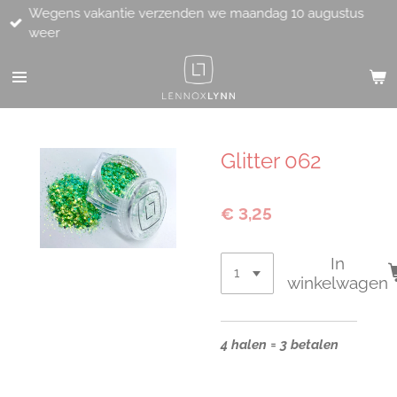
Wegens vakantie verzenden we maandag 10 augustus
Ga
weer
direct
naar
de
hoofdinhoud
Glitter 062
€ 3,25
In
winkelwagen
4 halen = 3 betalen