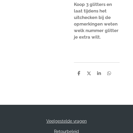
Koop 3 glitters en
laat tijdens het
uitchecken bij de
opmerkingen weten
welk nummer glitter
je extra wilt.
D
D
S
D
e
e
h
e
l
e
a
l
e
l
r
e
n
e
n
Veelgestelde vragen
Retourbeleid