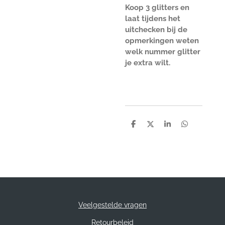
Koop 3 glitters en
laat tijdens het
uitchecken bij de
opmerkingen weten
welk nummer glitter
je extra wilt.
D
D
S
D
e
e
h
e
l
e
a
l
e
l
r
e
n
e
n
Veelgestelde vragen
Retourbeleid