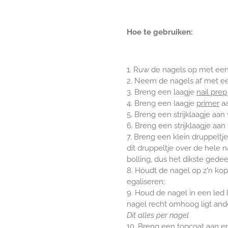
Hoe te gebruiken:
1. Ruw de nagels op met ee
2. Neem de nagels af met 
3. Breng een laagje
nail prep
4. Breng een laagje
primer
aa
5. Breng een strijklaagje aa
6. Breng een strijklaagje aa
7. Breng een klein druppeltj
dit druppeltje over de hele 
bolling, dus het dikste gede
8. Houdt de nagel op z'n kop
egaliseren;
9. Houd de nagel in een led
nagel recht omhoog ligt ande
Dit alles per nagel
10. Breng een
topcoat
aan en