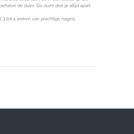
 behalve de duim. De duim doe je altijd apart
al 3 tot 4 weken van prachtige nagels.