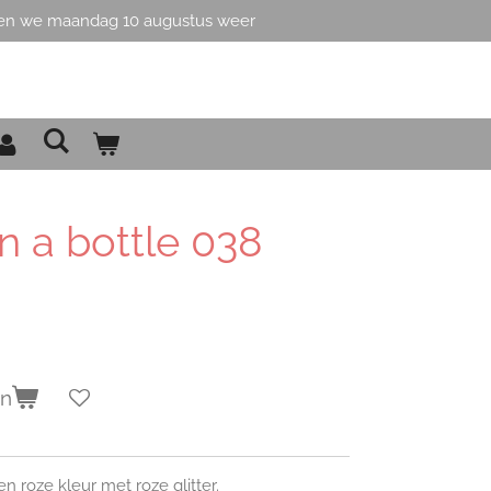
en we maandag 10 augustus weer
in a bottle 038
en
en roze kleur met roze glitter.