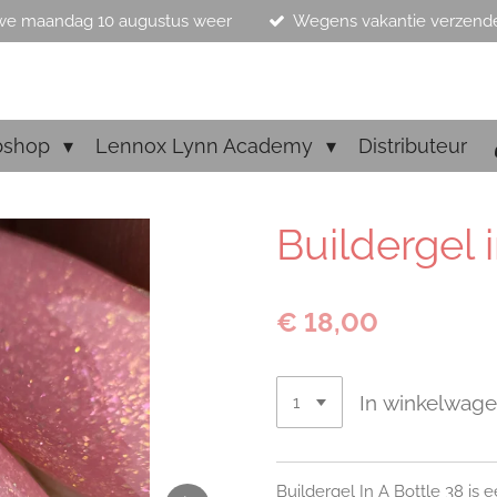
we maandag 10 augustus weer
Wegens vakantie verzend
bshop
Lennox Lynn Academy
Distributeur
Buildergel 
€ 18,00
In winkelwag
Buildergel In A Bottle 38 is e