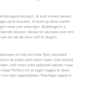
n verstevigend product. Je kunt ermee lakken,
agel op te bouwen. Je kunt op deze manier
igen maar ook verlengen. Buildergel in a
schillende kleuren. Ideaal om als basis voor een
 ook om als de kleur zelf te dragen.
bouwen en het een hele fijne viscositeit
oed in de juiste vorm laten lopen. Dat scheelt
avijlen, niet meer extra gelpolish lakken; maar
klaar! Perfect om je eigen nagels te doen,
voor alle nagelstylistes. Prachtige nagels in