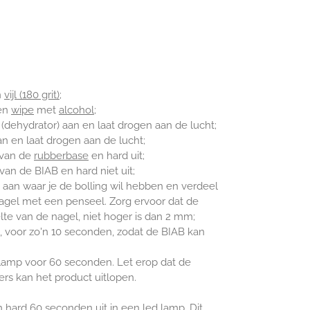
n
vijl (180 grit)
;
een
wipe
met
alcohol
;
(dehydrator) aan en laat drogen aan de lucht;
n en laat drogen aan de lucht;
n van de
rubberbase
en hard uit;
n van de BIAB en hard
niet
uit;
e aan waar je de bolling wil hebben en verdeel
nagel met een penseel. Zorg ervoor dat de
elte van de nagel, niet hoger is dan 2 mm;
, voor zo'n 10 seconden, zodat de BIAB kan
 lamp voor 60 seconden. Let erop dat de
rs kan het product uitlopen.
 hard 60 seconden uit in een led lamp. Dit