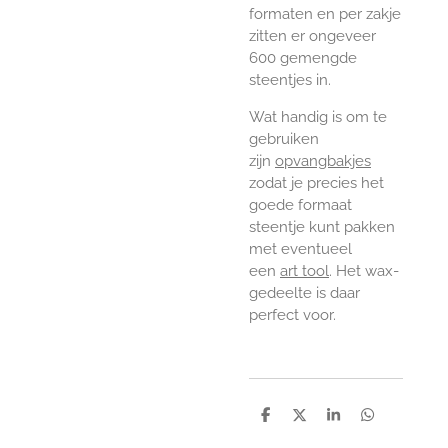
formaten en per zakje
zitten er ongeveer
600 gemengde
steentjes in.
Wat handig is om te
gebruiken
zijn
opvangbakjes
zodat je precies het
goede formaat
steentje kunt pakken
met eventueel
een
art tool
. Het wax-
gedeelte is daar
perfect voor.
D
D
S
D
e
e
h
e