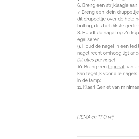
6. Breng een strijklaagje aa
7. Breng een klein druppeltj
dit druppeltje over de hele 
bolling, dus het dikste gede
8. Houdt de nagel op z'n kop
egaliseren;
9. Houd de nagel in een led
nagel recht omhoog ligt ande
Dit alles per nagel
10. Breng een
topcoat
aan en
kan tegelijk voor alle nagels
in de lamp;
11. Klaar! Geniet van minima
HEMA en TPO vrij