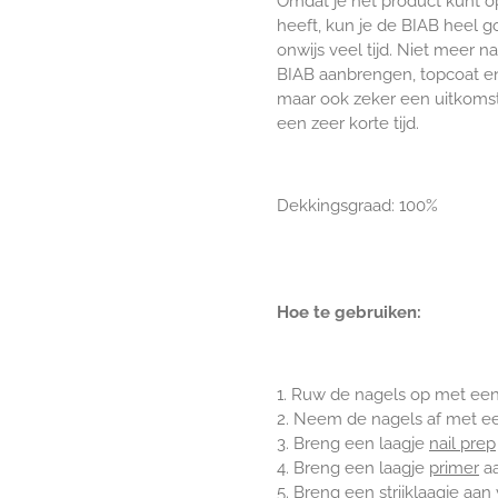
Omdat je het product kunt op
heeft, kun je de BIAB heel g
onwijs veel tijd. Niet meer n
BIAB aanbrengen, topcoat en 
maar ook zeker een uitkomst 
een zeer korte tijd.
Dekkingsgraad: 100%
Hoe te gebruiken:
1. Ruw de nagels op met ee
2. Neem de nagels af met 
3. Breng een laagje
nail prep
4. Breng een laagje
primer
aa
5. Breng een strijklaagje aa