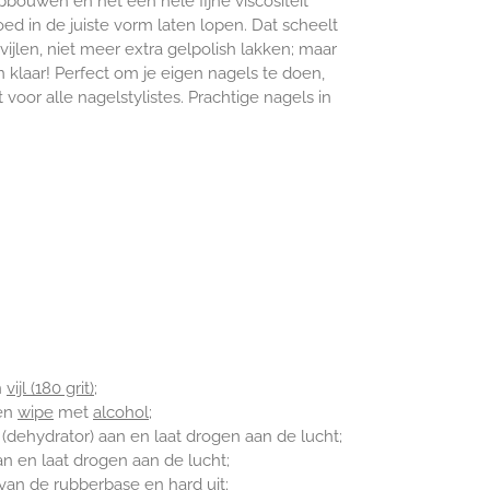
bouwen en het een hele fijne viscositeit
oed in de juiste vorm laten lopen. Dat scheelt
avijlen, niet meer extra gelpolish lakken; maar
klaar! Perfect om je eigen nagels te doen,
voor alle nagelstylistes. Prachtige nagels in
n
vijl (180 grit)
;
een
wipe
met
alcohol
;
(dehydrator) aan en laat drogen aan de lucht;
n en laat drogen aan de lucht;
n van de
rubberbase
en hard uit;