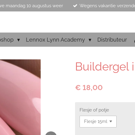
we maandag 10 augustus weer
Wegens vakantie verzend
bshop
Lennox Lynn Academy
Distributeur
Buildergel 
€ 18,00
Flesje of potje