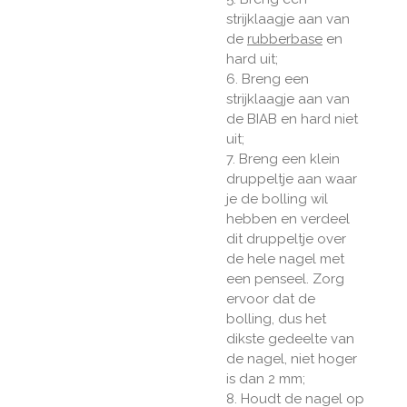
strijklaagje aan van
de
rubberbase
en
hard uit;
6. Breng een
strijklaagje aan van
de BIAB en hard
niet
uit;
7. Breng een klein
druppeltje aan waar
je de bolling wil
hebben en verdeel
dit druppeltje over
de hele nagel met
een penseel. Zorg
ervoor dat de
bolling, dus het
dikste gedeelte van
de nagel, niet hoger
is dan 2 mm;
8. Houdt de nagel op