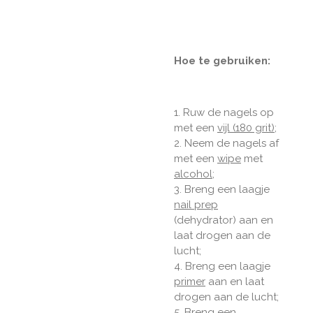
Hoe te gebruiken:
1. Ruw de nagels op
met een
vijl (180 grit)
;
2. Neem de nagels af
met een
wipe
met
alcohol
;
3. Breng een laagje
nail prep
(dehydrator) aan en
laat drogen aan de
lucht;
4. Breng een laagje
primer
aan en laat
drogen aan de lucht;
5. Breng een