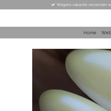
Wegens vakantie verzenden w
Ga
direct
naar
de
hoofdinhoud
Home
Web