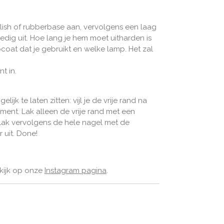
lish of rubberbase aan, vervolgens een laag
edig uit. Hoe lang je hem moet uitharden is
pcoat dat je gebruikt en welke lamp. Het zal
nt in.
jk te laten zitten: vijl je de vrije rand na
ent. Lak alleen de vrije rand met een
 Lak vervolgens de hele nagel met de
 uit. Done!
 kijk op onze
Instagram pagina
.