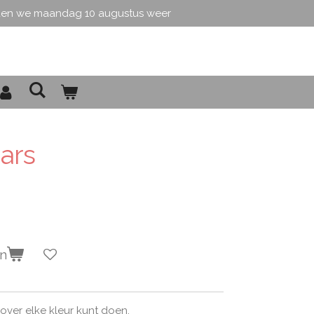
den we maandag 10 augustus weer
ars
en
 over elke kleur kunt doen.