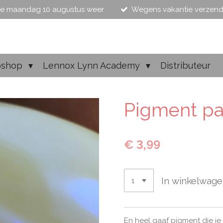
e maandag 10 augustus weer
Wegens vakantie verzen
shop
Lennox Lynn Academy
Distributeur
Pigment pa
€ 3,99
In winkelwag
En heel gaaf pigment die je