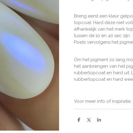
Breng eerst een kleur gelpo
topcoat. Hard deze niet voll
afhankelijk van het merk to
tussen de 10 en 40 sec zijn.
Poets vervolgens het pigme
Om het pigment zo lang mogeli
het aanbrengen van het pigm
rubbertopcoat en hard uit.
rubbertopcoat en hard weer
Voor meer info of inspiratie,
D
D
S
e
e
h
l
e
a