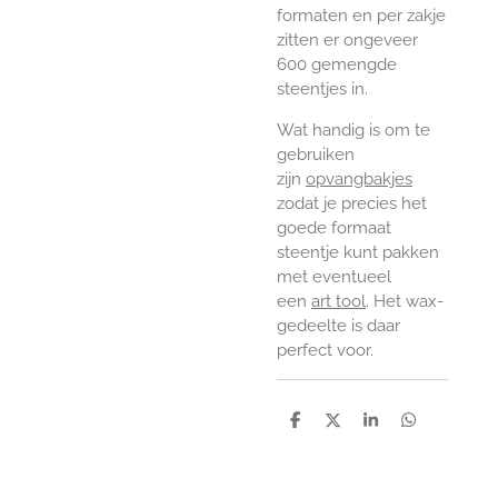
formaten en per zakje
zitten er ongeveer
600 gemengde
steentjes in.
Wat handig is om te
gebruiken
zijn
opvangbakjes
zodat je precies het
goede formaat
steentje kunt pakken
met eventueel
een
art tool
. Het wax-
gedeelte is daar
perfect voor.
D
D
S
D
e
e
h
e
l
e
a
l
e
l
r
e
n
e
n