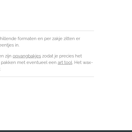
chillende formaten en per zakje zitten er
ntjes in.
en zijn
opvangbakjes
zodat je precies het
t pakken met eventueel een
art tool
. Het wax-
.