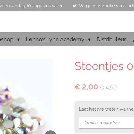
we maandag 10 augustus weer
Wegens vakantie verzend
bshop
Lennox Lynn Academy
Distributeur
Steentjes 
€ 2,00
€ 4,99
Laat het me weten wanneer