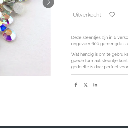
Uitverkocht
Deze steentjes zijn in 6 vers
ongeveer 600 gemengde stee
Wat handig is om te gebruik
goede formaat steentje kun
gedeelte is daar perfect voor
D
D
S
e
e
h
l
e
a
e
l
r
n
e