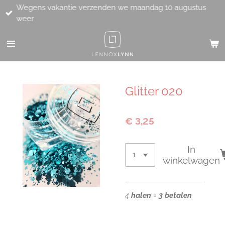
Wegens vakantie verzenden we maandag 10 augustus
Ga
weer
direct
naar
de
hoofdinhoud
Glitter 020
€ 3,25
In
winkelwagen
4
halen = 3 betalen