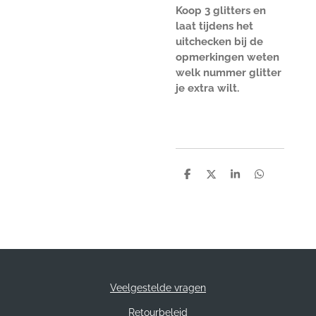
Koop 3 glitters en
laat tijdens het
uitchecken bij de
opmerkingen weten
welk nummer glitter
je extra wilt.
D
D
S
D
e
e
h
e
l
e
a
l
e
l
r
e
n
e
n
Veelgestelde vragen
Retourbeleid