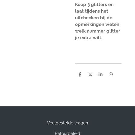
Koop 3 glitters en
laat tijdens het
uitchecken bij de
opmerkingen weten
welk nummer glitter
je extra wilt.
D
D
S
D
e
e
h
e
l
e
a
l
e
l
r
e
n
e
n
Veelgestelde vragen
Retourbeleid