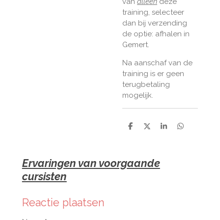
van
alleen
deze
training, selecteer
dan bij verzending
de optie: afhalen in
Gemert.
​Na aanschaf van de
training is er geen
terugbetaling
mogelijk.
D
D
S
D
e
e
h
e
l
e
a
l
e
l
r
e
n
e
n
Ervaringen van voorgaande
cursisten
Reactie plaatsen