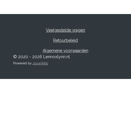
Veelgestelde vragen
Retourbeleid
Algemene voorwaarden
© 2020 - 2026 Lennoxlynn.nl
Powered by
JouwWeb